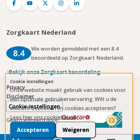
Logo
Logo
Logo
Logo
Logo
Facebook
YouTube
Twitter
Instagram
LinkedIn
Zorgkaart Nederland
We worden gemiddeld met een 8.4
8.4
beoordeeld op Zorgkaart Nederland.
Bekijk onze Zorgkaart beoordeling
Cookie instellingen
Privacy
Onze website maakt gebruik van cookies voor
Disclaimer
een optimale gebruikerservaring. Wilt u de
Cookie-instellingen
website bezoeken en cookies accepteren?
Lees hier ons cookiebeleid
Geaccrediteerd door:
Accepteren
Weigeren