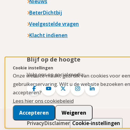
Nieuws
BeterDichtbij
Veelgestelde vragen
Klacht indienen
Blijf op de hoogte
Cookie instellingen
Volg ons op social media:
Onze website maakt gebruik van cookies voor ee
gebruikerservaring. Wilt u de website bezoeken en
Logo
Logo
Logo
Logo
Logo
accepteren?
Facebook
YouTube
Twitter
Instagram
LinkedIn
Lees hier ons cookiebeleid
Accepteren
Weigeren
Privacy
Disclaimer
Cookie-instellingen