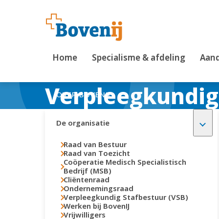
Home
Specialisme & afdeling
Aand
Verpleegkundig
OVER BOVENIJ
De organisatie
Raad van Bestuur
Raad van Toezicht
Coöperatie Medisch Specialistisch
Bedrijf (MSB)
Cliëntenraad
Ondernemingsraad
Verpleegkundig Stafbestuur (VSB)
Werken bij BovenIJ
Vrijwilligers