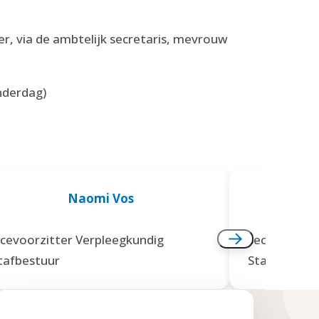
r, via de ambtelijk secretaris, mevrouw
nderdag)
Naomi Vos
icevoorzitter Verpleegkundig
secretaris 
tafbestuur
Stafbestuur