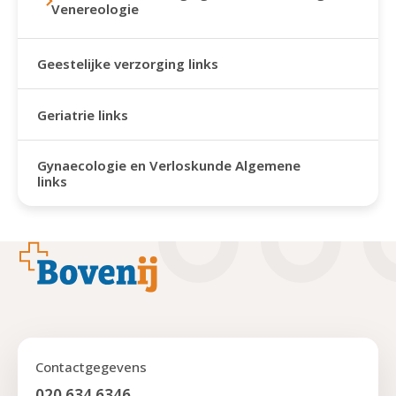
Venereologie
Geestelijke verzorging links
Geriatrie links
Gynaecologie en Verloskunde Algemene
links
Footer
Contactgegevens
020 634 6346