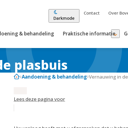
Contact
Over Bove
Darkmode
oening & behandeling
Praktische informatie
G
de plasbuis
Aandoening & behandeling
Vernauwing in de
Lees deze pagina voor