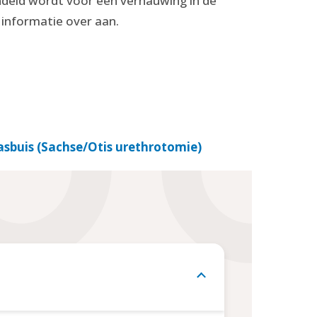
deld wordt voor een vernauwing in de
 informatie over aan.
asbuis (Sachse/Otis urethrotomie)