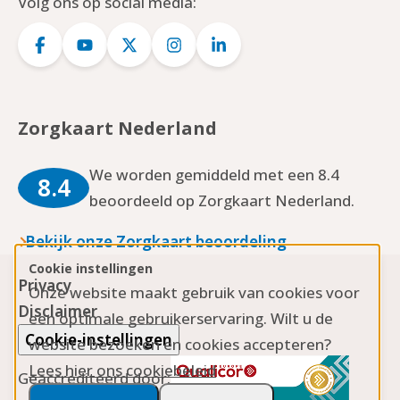
Volg ons op social media:
Logo
Logo
Logo
Logo
Logo
Facebook
YouTube
Twitter
Instagram
LinkedIn
Zorgkaart Nederland
We worden gemiddeld met een 8.4
8.4
beoordeeld op Zorgkaart Nederland.
Bekijk onze Zorgkaart beoordeling
Cookie instellingen
Privacy
Onze website maakt gebruik van cookies voor
Disclaimer
een optimale gebruikerservaring. Wilt u de
Cookie-instellingen
website bezoeken en cookies accepteren?
Lees hier ons cookiebeleid
Geaccrediteerd door: