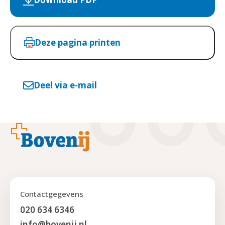
Deze pagina printen
Deel via e-mail
Footer
Contactgegevens
020 634 6346
info@bovenij.nl