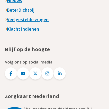
Nieuws
BeterDichtbij
Veelgestelde vragen
Klacht indienen
Blijf op de hoogte
Volg ons op social media:
Logo
Logo
Logo
Logo
Logo
Facebook
YouTube
Twitter
Instagram
LinkedIn
Zorgkaart Nederland
We worden gemiddeld met een 8.4