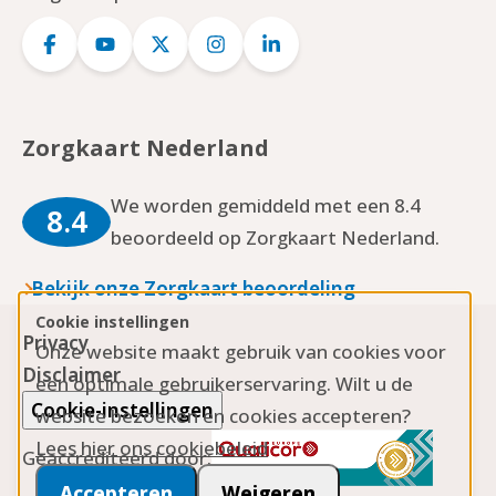
Logo
Logo
Logo
Logo
Logo
Facebook
YouTube
Twitter
Instagram
LinkedIn
Zorgkaart Nederland
We worden gemiddeld met een 8.4
8.4
beoordeeld op Zorgkaart Nederland.
Bekijk onze Zorgkaart beoordeling
Cookie instellingen
Privacy
Onze website maakt gebruik van cookies voor
Disclaimer
een optimale gebruikerservaring. Wilt u de
Cookie-instellingen
website bezoeken en cookies accepteren?
Lees hier ons cookiebeleid
Geaccrediteerd door:
Accepteren
Weigeren