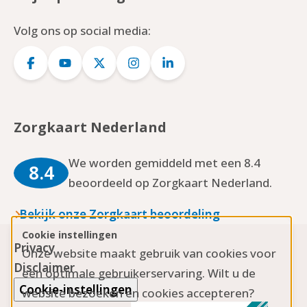
Volg ons op social media:
Logo
Logo
Logo
Logo
Logo
Facebook
YouTube
Twitter
Instagram
LinkedIn
Zorgkaart Nederland
We worden gemiddeld met een 8.4
8.4
beoordeeld op Zorgkaart Nederland.
Bekijk onze Zorgkaart beoordeling
Cookie instellingen
Privacy
Onze website maakt gebruik van cookies voor
Disclaimer
een optimale gebruikerservaring. Wilt u de
Cookie-instellingen
website bezoeken en cookies accepteren?