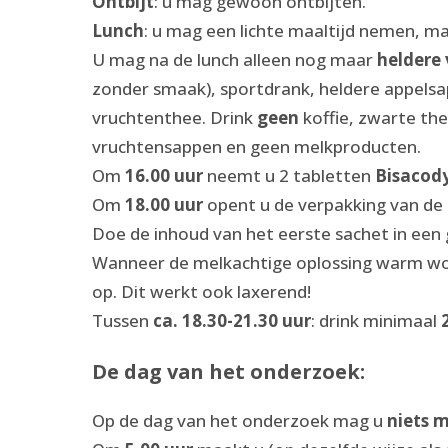
Ontbijt
: u mag gewoon ontbijten.
Lunch
: u mag een lichte maaltijd nemen, m
U mag na de lunch alleen nog maar
heldere 
zonder smaak), sportdrank, heldere appelsap
vruchtenthee. Drink
geen
koffie, zwarte th
vruchtensappen en geen melkproducten.
Om
16.00 uur
neemt u 2 tabletten
Bisacod
Om
18.00 uur
opent u de verpakking van de
Doe de inhoud van het eerste sachet in een 
Wanneer de melkachtige oplossing warm word
op. Dit werkt ook laxerend!
Tussen
ca. 18.30-21.30 uur
: drink minimaal
De dag van het onderzoek:
Op de dag van het onderzoek mag u
niets 