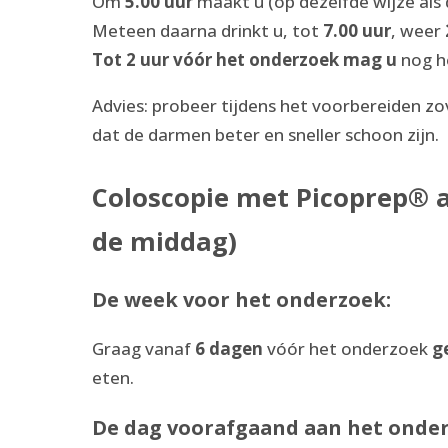
Om
5.00 uur
maakt u (op dezelfde wijze als
Meteen daarna drinkt u, tot
7.00 uur
, weer
Tot 2 uur vóór het onderzoek mag u
nog h
Advies: probeer tijdens het voorbereiden zo
dat de darmen beter en sneller schoon zijn.
Coloscopie met Picoprep® a
de middag)
De week voor het onderzoek:
Graag vanaf
6 dagen
vóór het onderzoek
g
eten.
De dag voorafgaand aan het onder