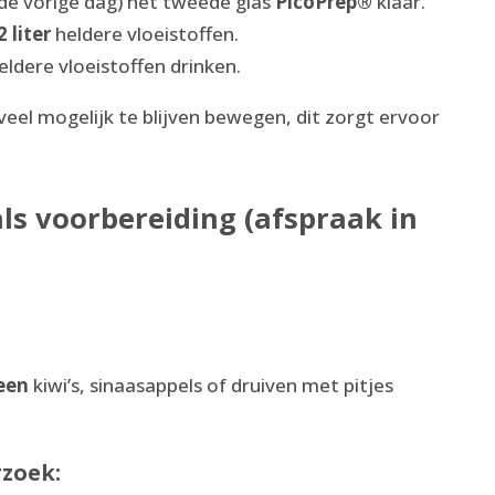
 de vorige dag) het tweede glas
PicoPrep®
klaar.
2 liter
heldere vloeistoffen.
eldere vloeistoffen drinken.
veel mogelijk te blijven bewegen, dit zorgt ervoor
ls voorbereiding (afspraak in
een
kiwi’s, sinaasappels of druiven met pitjes
zoek: