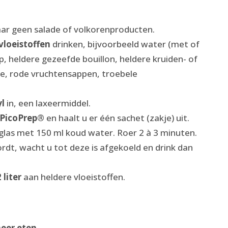
aar geen salade of volkorenproducten.
vloeistoffen
drinken, bijvoorbeeld water (met of
, heldere gezeefde bouillon, heldere kruiden- of
ee, rode vruchtensappen, troebele
yl
in, een laxeermiddel.
PicoPrep®
en haalt u er één sachet (zakje) uit.
glas met 150 ml koud water. Roer 2 à 3 minuten.
t, wacht u tot deze is afgekoeld en drink dan
2 liter
aan heldere vloeistoffen.
meer eten
.