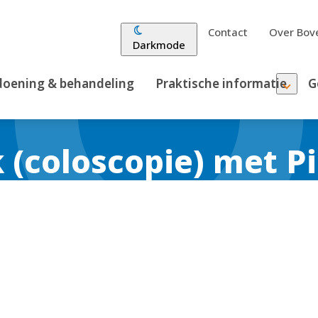
Contact
Over Bove
Darkmode
oening & behandeling
Praktische informatie
G
(coloscopie) met P