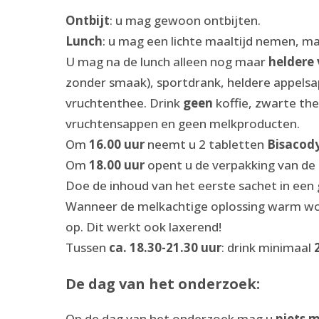
Ontbijt
: u mag gewoon ontbijten.
Lunch
: u mag een lichte maaltijd nemen, m
U mag na de lunch alleen nog maar
heldere 
zonder smaak), sportdrank, heldere appelsap
vruchtenthee. Drink
geen
koffie, zwarte th
vruchtensappen en geen melkproducten.
Om
16.00 uur
neemt u 2 tabletten
Bisacod
Om
18.00 uur
opent u de verpakking van de
Doe de inhoud van het eerste sachet in een 
Wanneer de melkachtige oplossing warm word
op. Dit werkt ook laxerend!
Tussen
ca. 18.30-21.30 uur
: drink minimaal
De dag van het onderzoek:
Op de dag van het onderzoek mag u
niets 