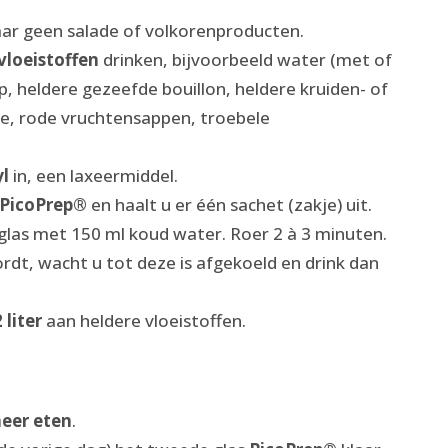
aar geen salade of volkorenproducten.
vloeistoffen
drinken, bijvoorbeeld water (met of
, heldere gezeefde bouillon, heldere kruiden- of
ee, rode vruchtensappen, troebele
yl
in, een laxeermiddel.
PicoPrep®
en haalt u er één sachet (zakje) uit.
glas met 150 ml koud water. Roer 2 à 3 minuten.
t, wacht u tot deze is afgekoeld en drink dan
2 liter
aan heldere vloeistoffen.
meer eten
.