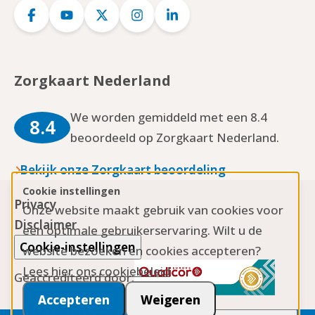
Logo
Logo
Logo
Logo
Logo
Facebook
YouTube
Twitter
Instagram
LinkedIn
Zorgkaart Nederland
We worden gemiddeld met een 8.4
8.4
beoordeeld op Zorgkaart Nederland.
Bekijk onze Zorgkaart beoordeling
Cookie instellingen
Privacy
Onze website maakt gebruik van cookies voor
Disclaimer
een optimale gebruikerservaring. Wilt u de
Cookie-instellingen
website bezoeken en cookies accepteren?
Lees hier ons cookiebeleid
Geaccrediteerd door:
Accepteren
Weigeren