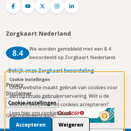
Logo
Logo
Logo
Logo
Logo
Facebook
YouTube
Twitter
Instagram
LinkedIn
Zorgkaart Nederland
We worden gemiddeld met een 8.4
8.4
beoordeeld op Zorgkaart Nederland.
Bekijk onze Zorgkaart beoordeling
Cookie instellingen
Privacy
Onze website maakt gebruik van cookies voor
Disclaimer
een optimale gebruikerservaring. Wilt u de
Cookie-instellingen
website bezoeken en cookies accepteren?
Lees hier ons cookiebeleid
Geaccrediteerd door:
Accepteren
Weigeren