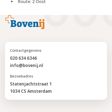
Route: 2 Oost
Footer
Contactgegevens
020 634 6346
info@bovenij.nl
Bezoekadres
Statenjachtstraat 1
1034 CS Amsterdam