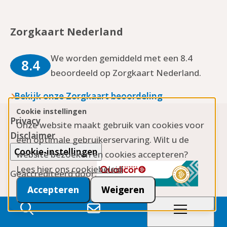
Facebook
YouTube
Twitter
Instagram
LinkedIn
Zorgkaart Nederland
We worden gemiddeld met een 8.4
8.4
beoordeeld op Zorgkaart Nederland.
Bekijk onze Zorgkaart beoordeling
Cookie instellingen
Privacy
Onze website maakt gebruik van cookies voor
Disclaimer
een optimale gebruikerservaring. Wilt u de
Cookie-instellingen
website bezoeken en cookies accepteren?
Lees hier ons cookiebeleid
Geaccrediteerd door:
Accepteren
Weigeren