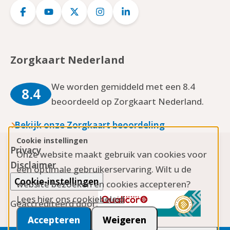
Logo
Logo
Logo
Logo
Logo
Facebook
YouTube
Twitter
Instagram
LinkedIn
Zorgkaart Nederland
We worden gemiddeld met een 8.4
8.4
beoordeeld op Zorgkaart Nederland.
Bekijk onze Zorgkaart beoordeling
Cookie instellingen
Privacy
Onze website maakt gebruik van cookies voor
Disclaimer
een optimale gebruikerservaring. Wilt u de
Cookie-instellingen
website bezoeken en cookies accepteren?
Lees hier ons cookiebeleid
Geaccrediteerd door:
Accepteren
Weigeren