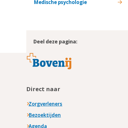
Medische psychologie
Deel deze pagina:
Footer
Direct naar
Zorgverleners
Bezoektijden
Agenda