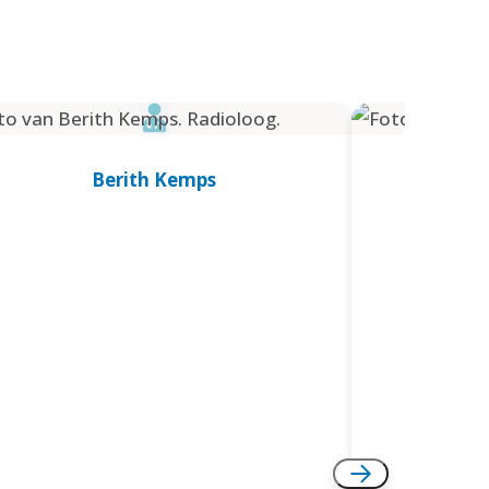
Berith Kemps
Jo