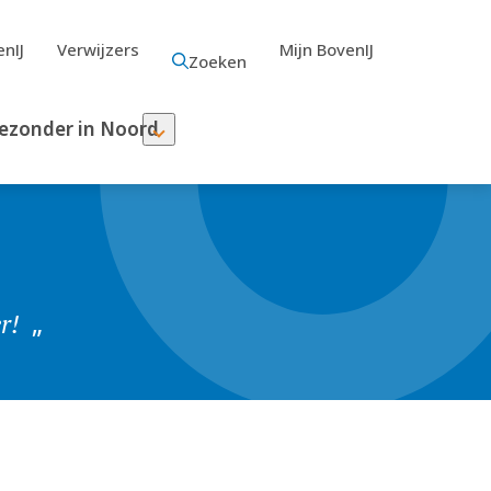
nIJ
Verwijzers
Mijn BovenIJ
Zoeken
ezonder in Noord
er!