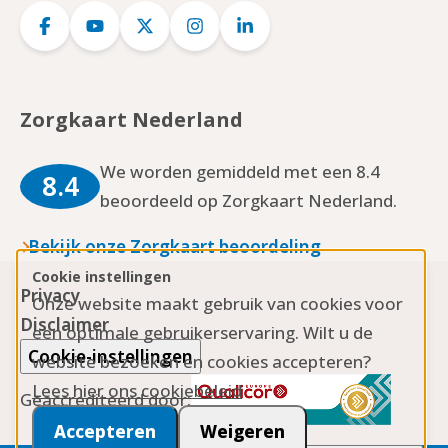
Logo
Logo
Logo
Logo
Logo
Facebook
YouTube
Twitter
Instagram
LinkedIn
Zorgkaart Nederland
We worden gemiddeld met een 8.4
8.4
beoordeeld op Zorgkaart Nederland.
Bekijk onze Zorgkaart beoordeling
Cookie instellingen
Privacy
Onze website maakt gebruik van cookies voor
Disclaimer
een optimale gebruikerservaring. Wilt u de
Cookie-instellingen
website bezoeken en cookies accepteren?
Lees hier ons cookiebeleid
Geaccrediteerd door:
Accepteren
Weigeren