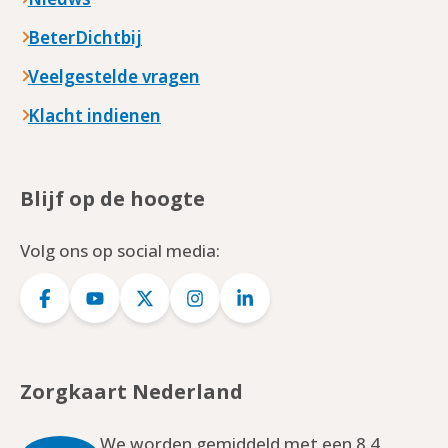
BeterDichtbij
Veelgestelde vragen
Klacht indienen
Blijf op de hoogte
Volg ons op social media:
Logo
Logo
Logo
Logo
Logo
Facebook
YouTube
Twitter
Instagram
LinkedIn
Zorgkaart Nederland
We worden gemiddeld met een 8.4