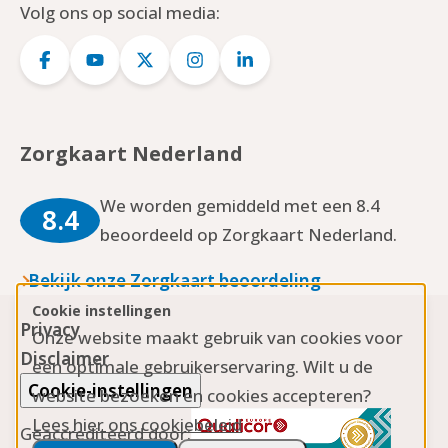
Volg ons op social media:
Logo
Logo
Logo
Logo
Logo
Facebook
YouTube
Twitter
Instagram
LinkedIn
Zorgkaart Nederland
We worden gemiddeld met een 8.4
8.4
beoordeeld op Zorgkaart Nederland.
Bekijk onze Zorgkaart beoordeling
Cookie instellingen
Privacy
Onze website maakt gebruik van cookies voor
Disclaimer
een optimale gebruikerservaring. Wilt u de
Cookie-instellingen
website bezoeken en cookies accepteren?
Lees hier ons cookiebeleid
Geaccrediteerd door: