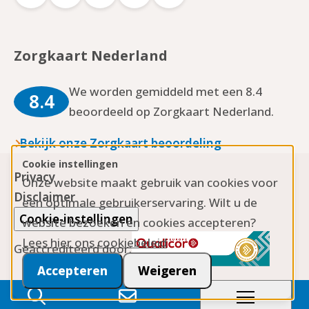
Logo
Logo
Logo
Logo
Logo
Facebook
YouTube
Twitter
Instagram
LinkedIn
Zorgkaart Nederland
We worden gemiddeld met een 8.4
8.4
beoordeeld op Zorgkaart Nederland.
Bekijk onze Zorgkaart beoordeling
Cookie instellingen
Privacy
Onze website maakt gebruik van cookies voor
Disclaimer
een optimale gebruikerservaring. Wilt u de
Cookie-instellingen
website bezoeken en cookies accepteren?
Lees hier ons cookiebeleid
Geaccrediteerd door:
Accepteren
Weigeren