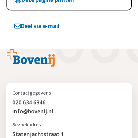
Deel via e-mail
Footer
Contactgegevens
020 634 6346
info@bovenij.nl
Bezoekadres
Statenjachtstraat 1