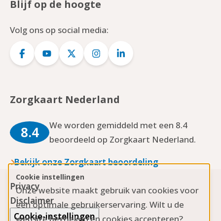
Blijf op de hoogte
Volg ons op social media:
Logo
Logo
Logo
Logo
Logo
Facebook
YouTube
Twitter
Instagram
LinkedIn
Zorgkaart Nederland
We worden gemiddeld met een 8.4
8.4
beoordeeld op Zorgkaart Nederland.
Bekijk onze Zorgkaart beoordeling
Cookie instellingen
Privacy
Onze website maakt gebruik van cookies voor
Disclaimer
een optimale gebruikerservaring. Wilt u de
Cookie-instellingen
website bezoeken en cookies accepteren?