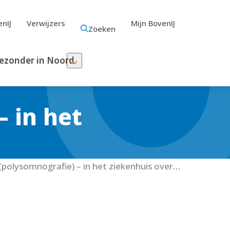
nIJ
Verwijzers
Mijn BovenIJ
Zoeken
ezonder in Noord
 in het
Slaaponderzoek (polysomnografie) – in het ziekenhuis overnachten