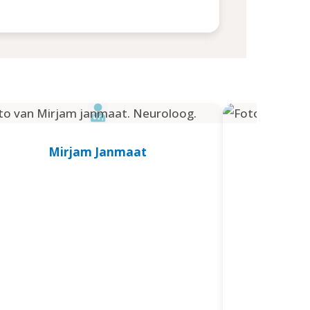
Mirjam Janmaat
A