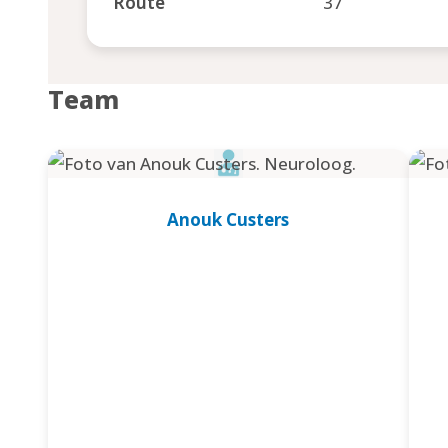
Route
37
Team
Anouk Custers