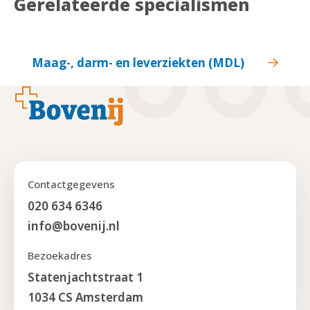
Gerelateerde specialismen
Maag-, darm- en leverziekten (MDL)
Footer
Contactgegevens
020 634 6346
info@bovenij.nl
Bezoekadres
Statenjachtstraat 1
1034 CS Amsterdam