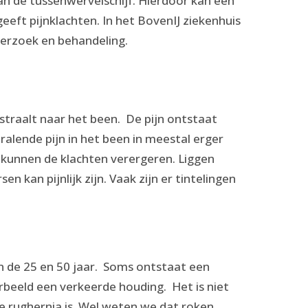
 van de tussenwervelschijf. Hierdoor kan een
eeft pijnklachten. In het BovenIJ ziekenhuis
derzoek en behandeling.
uitstraalt naar het been. De pijn ontstaat
tralende pijn in het been in meestal erger
) kunnen de klachten verergeren. Liggen
 kan pijnlijk zijn. Vaak zijn er tintelingen
 de 25 en 50 jaar. Soms ontstaat een
rbeeld een verkeerde houding. Het is niet
ge rughernia is. Wel weten we dat roken,