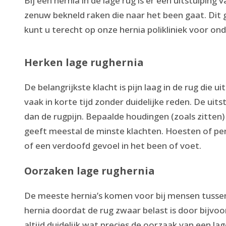
Bij een hernia in de lage rug is er een uitstulping
zenuw bekneld raken die naar het been gaat. Dit g
kunt u terecht op onze hernia polikliniek voor on
Herken lage rughernia
De belangrijkste klacht is pijn laag in de rug die 
vaak in korte tijd zonder duidelijke reden. De uits
dan de rugpijn. Bepaalde houdingen (zoals zitten
geeft meestal de minste klachten. Hoesten of persen
of een verdoofd gevoel in het been of voet.
Oorzaken lage rughernia
De meeste hernia’s komen voor bij mensen tussen
hernia doordat de rug zwaar belast is door bijvoo
altijd duidelijk wat precies de oorzaak van een la