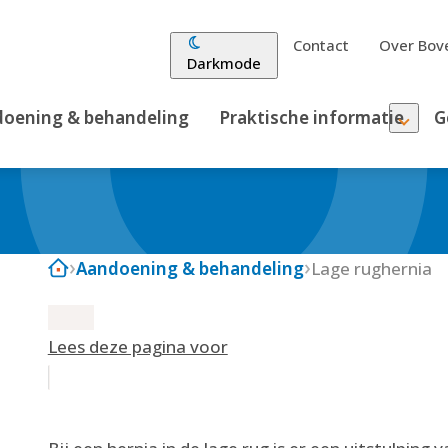
Contact
Over Bove
Darkmode
oening & behandeling
Praktische informatie
G
Aandoening & behandeling
Lage rughernia
Lees deze pagina voor