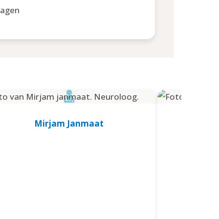
dagen
Mirjam Janmaat
Ev