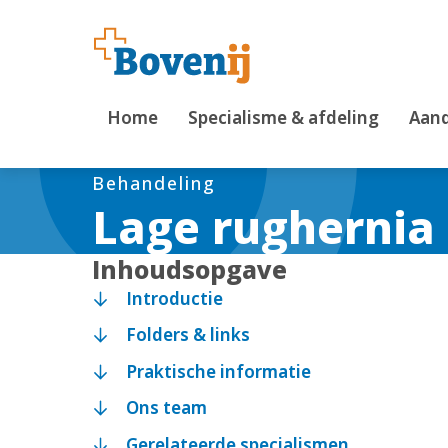
Home
Specialisme & afdeling
Aand
Behandeling
Lage rughernia
Inhoudsopgave
Introductie
Folders & links
Praktische informatie
Ons team
Gerelateerde specialismen