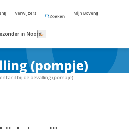
nIJ
Verwijzers
Mijn BovenIJ
Zoeken
ezonder in Noord
lling (pompje)
ntanil bij de bevalling (pompje)