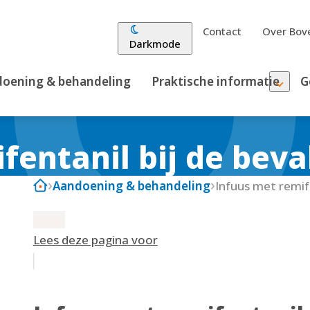
Contact
Over Bove
Darkmode
oening & behandeling
Praktische informatie
G
fentanil bij de beva
Aandoening & behandeling
Infuus met remife
Lees deze pagina voor