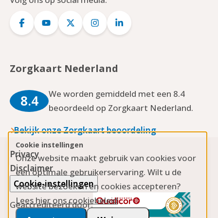
Logo
Logo
Logo
Logo
Logo
Facebook
YouTube
Twitter
Instagram
LinkedIn
Zorgkaart Nederland
We worden gemiddeld met een 8.4
8.4
beoordeeld op Zorgkaart Nederland.
Bekijk onze Zorgkaart beoordeling
Cookie instellingen
Privacy
Onze website maakt gebruik van cookies voor
Disclaimer
een optimale gebruikerservaring. Wilt u de
Cookie-instellingen
website bezoeken en cookies accepteren?
Lees hier ons cookiebeleid
Geaccrediteerd door: