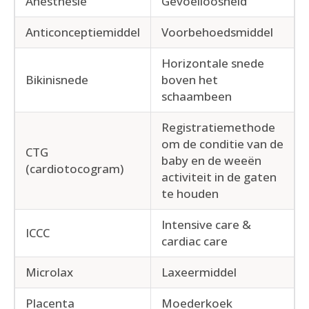
Anesthesie
Gevoelloosheid
Anticonceptiemiddel
Voorbehoedsmiddel
Horizontale snede
Bikinisnede
boven het
schaambeen
Registratiemethode
om de conditie van de
CTG
baby en de weeën
(cardiotocogram)
activiteit in de gaten
te houden
Intensive care &
ICCC
cardiac care
Microlax
Laxeermiddel
Placenta
Moederkoek