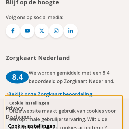
Blijf op de hoogte
Volg ons op social media:
Logo
Logo
Logo
Logo
Logo
Facebook
YouTube
Twitter
Instagram
LinkedIn
Zorgkaart Nederland
We worden gemiddeld met een 8.4
8.4
beoordeeld op Zorgkaart Nederland.
Bekijk onze Zorgkaart beoordeling
Cookie instellingen
Privacy
Onze website maakt gebruik van cookies voor
Disclaimer
een optimale gebruikerservaring. Wilt u de
Cookie-instellingen
website bezoeken en cookies accepteren?