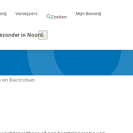
nIJ
Verwijzers
Mijn BovenIJ
Zoeken
ezonder in Noord
b en Bactroban