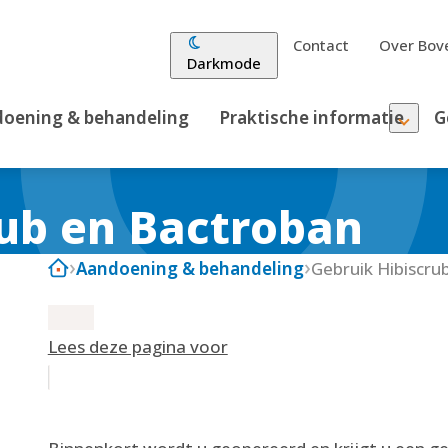
Contact
Over Bove
Darkmode
oening & behandeling
Praktische informatie
G
rub en Bactroban
Aandoening & behandeling
Gebruik Hibiscru
Lees deze pagina voor