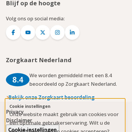
Blijf op de hoogte
Volg ons op social media:
Logo
Logo
Logo
Logo
Logo
Facebook
YouTube
Twitter
Instagram
LinkedIn
Zorgkaart Nederland
We worden gemiddeld met een 8.4
8.4
beoordeeld op Zorgkaart Nederland.
Bekijk onze Zorgkaart beoordeling
Cookie instellingen
Privacy
Onze website maakt gebruik van cookies voor
Disclaimer
een optimale gebruikerservaring. Wilt u de
Cookie-instellingen
website bezoeken en cookies accepteren?