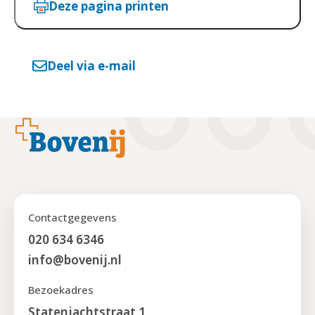
Deze pagina printen
Deel via e-mail
Footer
Contactgegevens
020 634 6346
info@bovenij.nl
Bezoekadres
Statenjachtstraat 1