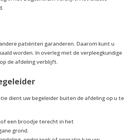
d.
de andere patiënten garanderen. Daarom kunt u
aald worden. In overleg met de verpleegkundige
op de afdeling verblijft.
egeleider
ie dient uw begeleider buiten de afdeling op u te
of een broodje terecht in het
egane grond.
handeling, onderzoek of operatie kan uw