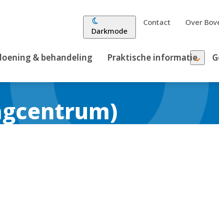
Contact
Over Bove
Darkmode
oening & behandeling
Praktische informatie
G
gcentrum)