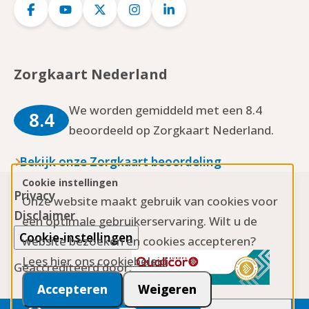
Logo
Logo
Logo
Logo
Logo
Facebook
YouTube
Twitter
Instagram
LinkedIn
Zorgkaart Nederland
We worden gemiddeld met een 8.4
8.4
beoordeeld op Zorgkaart Nederland.
Bekijk onze Zorgkaart beoordeling
Cookie instellingen
Privacy
Onze website maakt gebruik van cookies voor
Disclaimer
een optimale gebruikerservaring. Wilt u de
Cookie-instellingen
website bezoeken en cookies accepteren?
Lees hier ons cookiebeleid
Geaccrediteerd door:
Accepteren
Weigeren