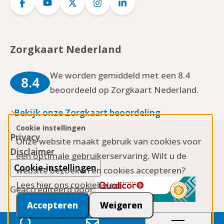
Logo
Logo
Logo
Logo
Logo
Facebook
YouTube
Twitter
Instagram
LinkedIn
Zorgkaart Nederland
We worden gemiddeld met een 8.4
8.4
beoordeeld op Zorgkaart Nederland.
Bekijk onze Zorgkaart beoordeling
Cookie instellingen
Privacy
Onze website maakt gebruik van cookies voor
Disclaimer
een optimale gebruikerservaring. Wilt u de
Cookie-instellingen
website bezoeken en cookies accepteren?
Lees hier ons cookiebeleid
Geaccrediteerd door:
Accepteren
Weigeren