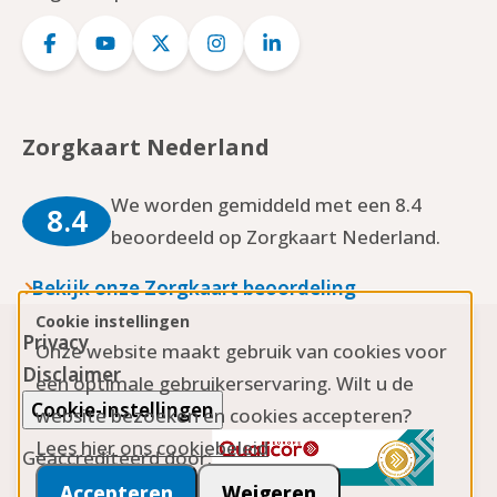
Logo
Logo
Logo
Logo
Logo
Facebook
YouTube
Twitter
Instagram
LinkedIn
Zorgkaart Nederland
We worden gemiddeld met een 8.4
8.4
beoordeeld op Zorgkaart Nederland.
Bekijk onze Zorgkaart beoordeling
Cookie instellingen
Privacy
Onze website maakt gebruik van cookies voor
Disclaimer
een optimale gebruikerservaring. Wilt u de
Cookie-instellingen
website bezoeken en cookies accepteren?
Lees hier ons cookiebeleid
Geaccrediteerd door:
Accepteren
Weigeren