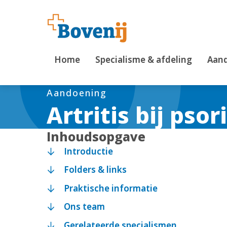
Home
Specialisme & afdeling
Aand
Aandoening
Artritis bij psor
Inhoudsopgave
Introductie
Folders & links
Praktische informatie
Ons team
Gerelateerde specialismen