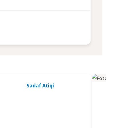
Sadaf Atiqi
Na