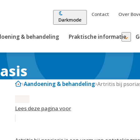
Contact
Over Bove
Darkmode
oening & behandeling
Praktische informatie
G
iasis
Aandoening & behandeling
Artritis bij psoria
Lees deze pagina voor