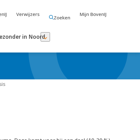
nIJ
Verwijzers
Mijn BovenIJ
Zoeken
ezonder in Noord
sis