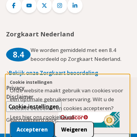
Logo
Logo
Logo
Logo
Logo
Facebook
YouTube
Twitter
Instagram
LinkedIn
Zorgkaart Nederland
We worden gemiddeld met een 8.4
8.4
beoordeeld op Zorgkaart Nederland.
Bekijk onze Zorgkaart beoordeling
Cookie instellingen
Privacy
Onze website maakt gebruik van cookies voor
Disclaimer
een optimale gebruikerservaring. Wilt u de
Cookie-instellingen
website bezoeken en cookies accepteren?
Lees hier ons cookiebeleid
Geaccrediteerd door:
Accepteren
Weigeren