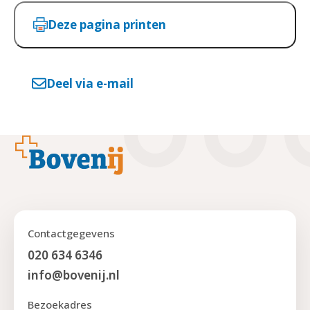
Deze pagina printen
Deel via e-mail
Footer
Contactgegevens
020 634 6346
info@bovenij.nl
Bezoekadres